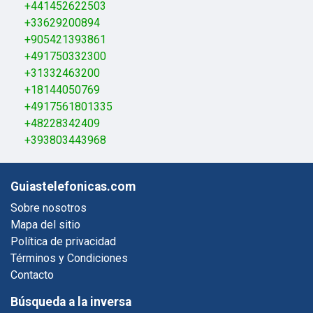
+441452622503
+33629200894
+905421393861
+491750332300
+31332463200
+18144050769
+4917561801335
+48228342409
+393803443968
Guiastelefonicas.com
Sobre nosotros
Mapa del sitio
Política de privacidad
Términos y Condiciones
Contacto
Búsqueda a la inversa