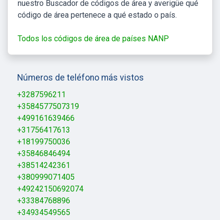
nuestro Buscador de códigos de área y averigüe qué
código de área pertenece a qué estado o país.
Todos los códigos de área de países NANP
Números de teléfono más vistos
+3287596211
+3584577507319
+499161639466
+31756417613
+18199750036
+35846846494
+38514242361
+380999071405
+49242150692074
+33384768896
+34934549565