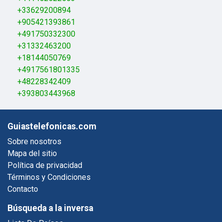
+33629200894
+905421393861
+491750332300
+31332463200
+18144050769
+4917561801335
+48228342409
+393803443968
Guiastelefonicas.com
Sobre nosotros
Mapa del sitio
Política de privacidad
Términos y Condiciones
Contacto
Búsqueda a la inversa