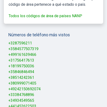
código de área pertenece a qué estado o país.
Todos los códigos de área de países NANP
Números de teléfono más vistos
+3287596211
+3584577507319
+499161639466
+31756417613
+18199750036
+35846846494
+38514242361
+380999071405
+49242150692074
+33384768896
+34934549565
+441452622503