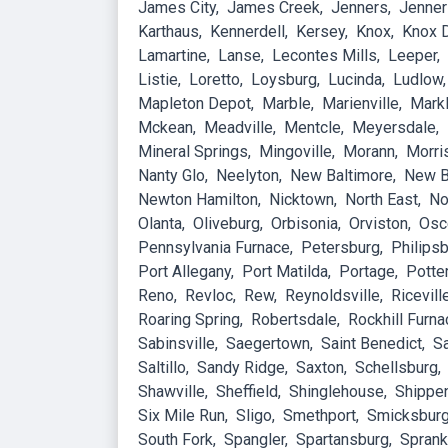
James City
James Creek
Jenners
Jenne
Karthaus
Kennerdell
Kersey
Knox
Knox 
Lamartine
Lanse
Lecontes Mills
Leeper
Listie
Loretto
Loysburg
Lucinda
Ludlow
Mapleton Depot
Marble
Marienville
Mark
Mckean
Meadville
Mentcle
Meyersdale
Mineral Springs
Mingoville
Morann
Morri
Nanty Glo
Neelyton
New Baltimore
New B
Newton Hamilton
Nicktown
North East
No
Olanta
Oliveburg
Orbisonia
Orviston
Osc
Pennsylvania Furnace
Petersburg
Philips
Port Allegany
Port Matilda
Portage
Potte
Reno
Revloc
Rew
Reynoldsville
Ricevill
Roaring Spring
Robertsdale
Rockhill Furna
Sabinsville
Saegertown
Saint Benedict
Sa
Saltillo
Sandy Ridge
Saxton
Schellsburg
Shawville
Sheffield
Shinglehouse
Shippen
Six Mile Run
Sligo
Smethport
Smicksbur
South Fork
Spangler
Spartansburg
Sprank