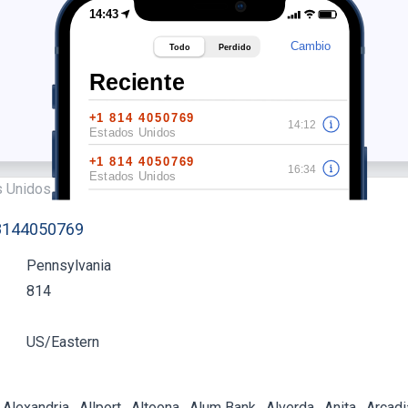
 8144050769
Pennsylvania
814
US/Eastern
Alexandria
Allport
Altoona
Alum Bank
Alverda
Anita
Arcadi