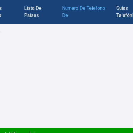
s
Lista De
Numero De Telefono
Guías
s
Países
De
Telefón
9