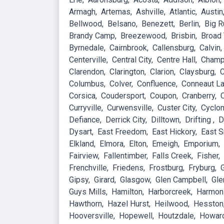
Armagh
Artemas
Ashville
Atlantic
Austin
Bellwood
Belsano
Benezett
Berlin
Big R
Brandy Camp
Breezewood
Brisbin
Broad
Byrnedale
Cairnbrook
Callensburg
Calvin
Centerville
Central City
Centre Hall
Champ
Clarendon
Clarington
Clarion
Claysburg
C
Columbus
Colver
Confluence
Conneaut L
Corsica
Coudersport
Coupon
Cranberry
Curryville
Curwensville
Custer City
Cyclo
Defiance
Derrick City
Dilltown
Drifting
D
Dysart
East Freedom
East Hickory
East 
Elkland
Elmora
Elton
Emeigh
Emporium
Fairview
Fallentimber
Falls Creek
Fisher
Frenchville
Friedens
Frostburg
Fryburg
Gipsy
Girard
Glasgow
Glen Campbell
Gle
Guys Mills
Hamilton
Harborcreek
Harmon
Hawthorn
Hazel Hurst
Heilwood
Hesston
Hooversville
Hopewell
Houtzdale
Howar