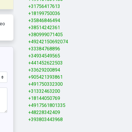
+31756417613
+18199750036
+35846846494
keo
+38514242361
+380999071405
+49242150692074
+33384768896
+34934549565
+441452622503
+33629200894
+905421393861
+491750332300
+31332463200
+18144050769
+4917561801335
+48228342409
+393803443968