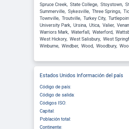
Spruce Creek
State College
Stoystown
St
Summerville
Sykesville
Three Springs
Ti
Townville
Troutville
Turkey City
Turtlepoin
University Park
Ursina
Utica
Valier
Vena
Warriors Mark
Waterfall
Waterford
Watts
West Hickory
West Salisbury
West Springf
Winburne
Windber
Wood
Woodbury
Woo
Estados Unidos Información del país
Código de país:
Código de salida:
Códigos ISO:
Capital:
Población total:
Continente: