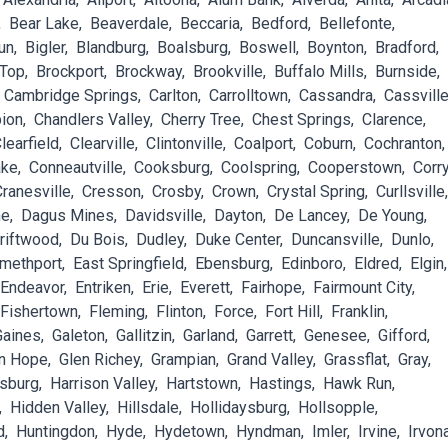
Bear Lake
Beaverdale
Beccaria
Bedford
Bellefonte
un
Bigler
Blandburg
Boalsburg
Boswell
Boynton
Bradford
 Top
Brockport
Brockway
Brookville
Buffalo Mills
Burnside
Cambridge Springs
Carlton
Carrolltown
Cassandra
Cassvill
ion
Chandlers Valley
Cherry Tree
Chest Springs
Clarence
learfield
Clearville
Clintonville
Coalport
Coburn
Cochranton
ake
Conneautville
Cooksburg
Coolspring
Cooperstown
Corr
Cranesville
Cresson
Crosby
Crown
Crystal Spring
Curllsville
ne
Dagus Mines
Davidsville
Dayton
De Lancey
De Young
riftwood
Du Bois
Dudley
Duke Center
Duncansville
Dunlo
Smethport
East Springfield
Ebensburg
Edinboro
Eldred
Elgin
Endeavor
Entriken
Erie
Everett
Fairhope
Fairmount City
Fishertown
Fleming
Flinton
Force
Fort Hill
Franklin
Gaines
Galeton
Gallitzin
Garland
Garrett
Genesee
Gifford
n Hope
Glen Richey
Grampian
Grand Valley
Grassflat
Gray
sburg
Harrison Valley
Hartstown
Hastings
Hawk Run
Hidden Valley
Hillsdale
Hollidaysburg
Hollsopple
d
Huntingdon
Hyde
Hydetown
Hyndman
Imler
Irvine
Irvon