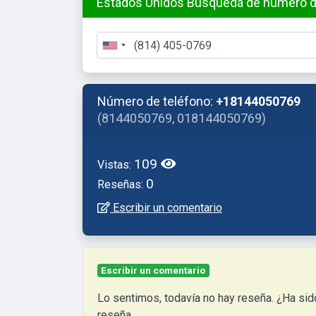
Estados Unidos Búsqueda de número de 
Número de teléfono:
+18144050769
(8144050769, 018144050769)
109
Vistas:
0
Reseñas:
Escribir un comentario
Escribir un comentario
Lo sentimos, todavía no hay reseña. ¿Ha sido llamado por este número de teléfono? Ayude a otros dejando una
reseña.