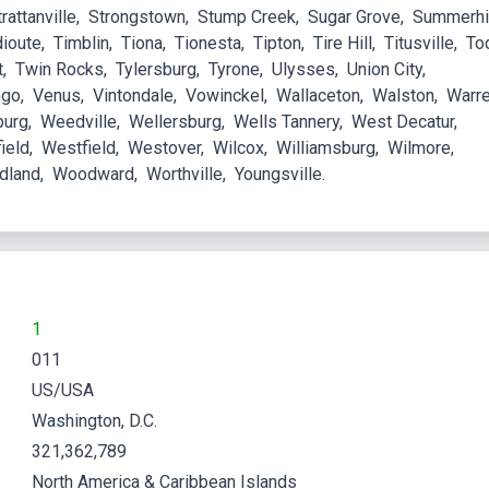
rattanville
Strongstown
Stump Creek
Sugar Grove
Summerhi
dioute
Timblin
Tiona
Tionesta
Tipton
Tire Hill
Titusville
To
t
Twin Rocks
Tylersburg
Tyrone
Ulysses
Union City
ngo
Venus
Vintondale
Vowinckel
Wallaceton
Walston
Warr
burg
Weedville
Wellersburg
Wells Tannery
West Decatur
ield
Westfield
Westover
Wilcox
Williamsburg
Wilmore
dland
Woodward
Worthville
Youngsville
1
011
US/USA
Washington, D.C.
321,362,789
North America & Caribbean Islands