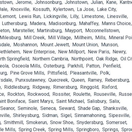
rstown
Jerome
Johnsonburg
Johnstown
Julian
Kane
Kantn
Dale
Knoxville
Kossuth
Kylertown
La Jose
Lake City
Lemont
Lewis Run
Lickingville
Lilly
Limestone
Linesville
Luthersburg
Madera
Madisonburg
Mahaffey
Manns Choice
leton
Marsteller
Martinsburg
Mayport
Mcconnellstown
Milesburg
Mill Creek
Mill Village
Millheim
Mills
Mineral Poi
sdale
Moshannon
Mount Jewett
Mount Union
Munson
ethlehem
New Enterprise
New Millport
New Paris
Newry
rth Springfield
Northern Cambria
Northpoint
Oak Ridge
Oil Ci
eola
Osceola Mills
Osterburg
Parkhill
Patton
Penfield
burg
Pine Grove Mills
Pittsfield
Pleasantville
Polk
rsdale
Punxsutawney
Quecreek
Queen
Ramey
Rebersburg
e
Riddlesburg
Ridgway
Rimersburg
Ringgold
Rixford
ce
Rockton
Rockwood
Rossiter
Roulette
Rouseville
Russe
int Boniface
Saint Marys
Saint Michael
Salisbury
Salix
Seanor
Seminole
Seneca
Seward
Shade Gap
Shanksville
ville
Shirleysburg
Sidman
Sigel
Sinnamahoning
Sipesville
g
Smithmill
Smokerun
Snow Shoe
Snydersburg
Somerset
le Mills
Spring Creek
Spring Mills
Springboro
Springs
Spro