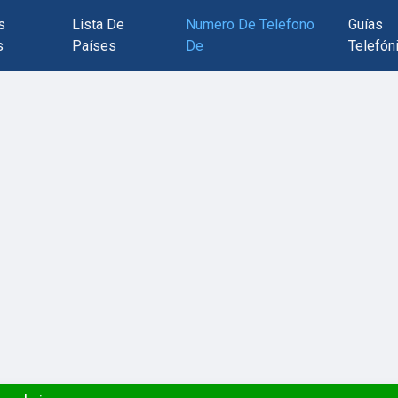
s
Lista De
Numero De Telefono
Guías
s
Países
De
Telefón