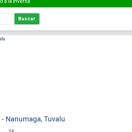
 a la inversa
Buscar
) - Nanumaga, Tuvalu
34