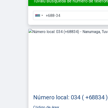
Tuvalu Búsqueda de número de teléfono
Número local: 034 ( +68834 
Código de área: