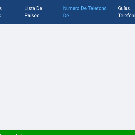
s
Lista De
Numero De Telefono
Guías
s
Países
De
Telefón