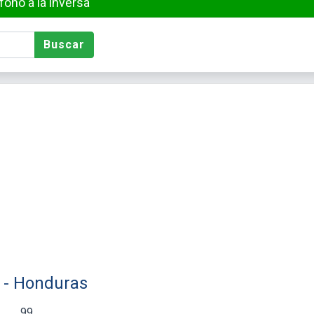
ono a la inversa
Buscar
) - Honduras
99