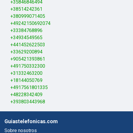
+35846846494
+38514242361
+380999071405
+49242150692074
+33384768896
+34934549565
+441452622503
+33629200894
+905421393861
+491750332300
+31332463200
+18144050769
+4917561801335
+48228342409
+393803443968
Guiastelefonicas.com
Sobre nosotros