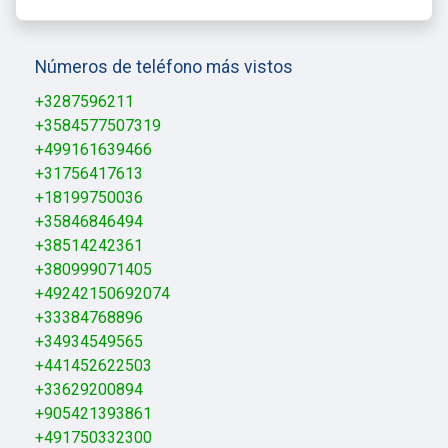
Números de teléfono más vistos
+3287596211
+3584577507319
+499161639466
+31756417613
+18199750036
+35846846494
+38514242361
+380999071405
+49242150692074
+33384768896
+34934549565
+441452622503
+33629200894
+905421393861
+491750332300