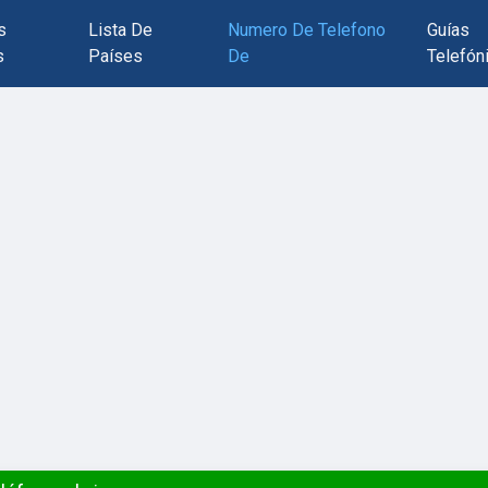
s
Lista De
Numero De Telefono
Guías
s
Países
De
Telefón