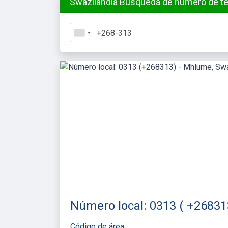
Swazilandia Búsqueda de número de tel
Número local: 0313 ( +26831
Código de área: