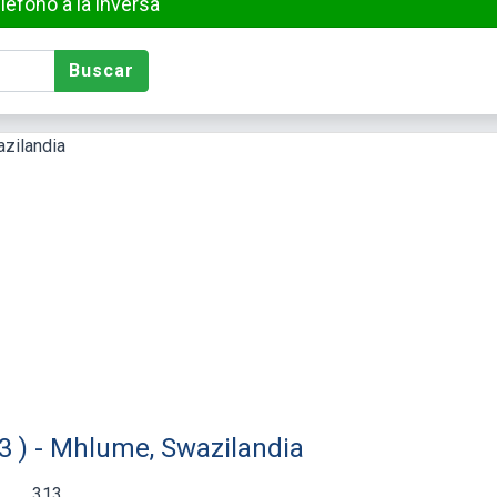
éfono a la inversa
Buscar
3 ) - Mhlume, Swazilandia
313