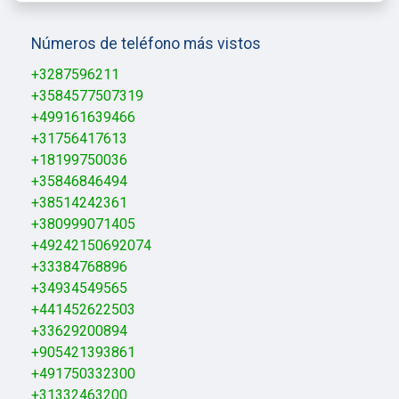
Números de teléfono más vistos
+3287596211
+3584577507319
+499161639466
+31756417613
+18199750036
+35846846494
+38514242361
+380999071405
+49242150692074
+33384768896
+34934549565
+441452622503
+33629200894
+905421393861
+491750332300
+31332463200